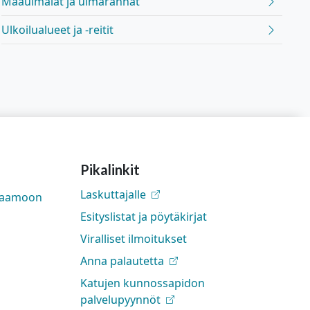
Maauimalat ja uimarannat
Ulkoilualueet ja -reitit
Pikalinkit
Laskuttajalle
rjaamoon
Esityslistat ja pöytäkirjat
Viralliset ilmoitukset
Anna palautetta
Katujen kunnossapidon
palvelupyynnöt