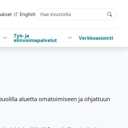
tukset
English
Haku
Työ- ja
Vaihda alasvetovalikkoa
Vaihda alasvetovalikkoa
Verkkoasiointi
elinvoimapalvelut
puolilla aluetta omatoimiseen ja ohjattuun