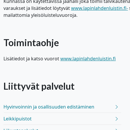
Kunnassa on käytettävissä jäähalli joka toimii talvikautena
varaukset ja lisätiedot löytyvät
www.lapinlahdenluistin.fi-
s
mailattomia yleisöluisteluvuoroja.
Toimintaohje
Lisätiedot ja katso vuorot
www.lapinlahdenluistin.fi
Liittyvät
palvelut
Hyvinvoinnin ja osallisuuden edistäminen
Leikkipuistot