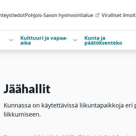
hteystiedot
Pohjois-Savon hyvinvointialue
Viralliset ilmoi
Kulttuuri ja vapaa-
Kunta ja
Vaihda alasvetovalikkoa
Vaihda alasvetovalikkoa
aika
päätöksenteko
Jäähallit
Kunnassa on käytettävissä liikuntapaikkoja eri 
liikkumiseen.