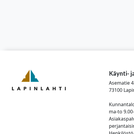
Käynti- j
Asematie 4
73100 Lapi
Kunnantalo
ma-to 9.00
Asiakaspalv
perjantaisi
Henkilöstö 