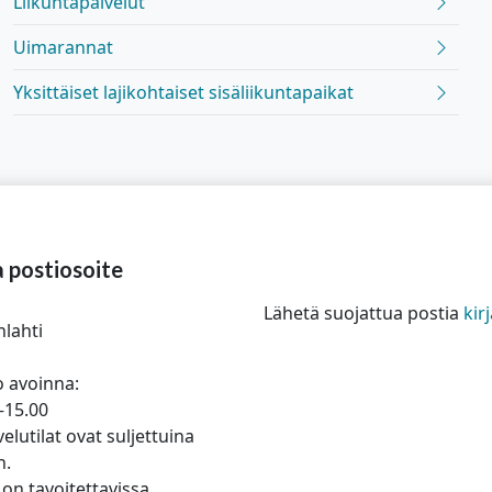
Liikuntapalvelut
Uimarannat
Yksittäiset lajikohtaiset sisäliikuntapaikat
a postiosoite
Lähetä suojattua postia
ki
nlahti
 avoinna:
–15.00
elutilat ovat suljettuina
n.
on tavoitettavissa