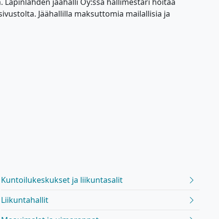
. Lapinlahden jäähalli Oy:ssa hallimestari hoitaa
ivustolta. Jäähallilla maksuttomia mailallisia ja
Kuntoilukeskukset ja liikuntasalit
Liikuntahallit