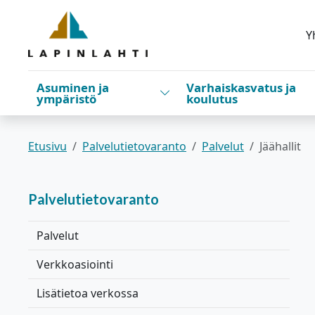
Siirry pääsisältöön
Siirry päävalikkoon
Y
Asuminen ja
Varhaiskasvatus ja
Vaihda alasvetovalikkoa
ympäristö
koulutus
Etusivu
Palvelutietovaranto
Palvelut
Jäähallit
Palvelutietovaranto
Palvelut
Verkkoasiointi
Lisätietoa verkossa