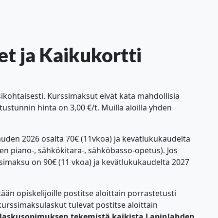
t ja Kaikukortti
ikohtaisesti. Kurssimaksut eivät kata mahdollisia
ustunnin hinta on 3,00 €/t. Muilla aloilla yhden
uden 2026 osalta 70€ (11vkoa) ja kevätlukukaudelta
ten piano-, sähkökitara-, sähköbasso-opetus). Jos
simaksu on 90€ (11 vkoa) ja kevätlukukaudelta 2027
 opiskelijoille postitse aloittain porrastetusti
rssimaksulaskut tulevat postitse aloittain
laskusopimuksen tekemistä kaikista Lapinlahden