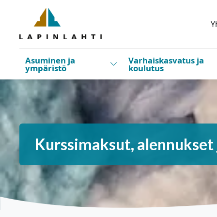
Siirry pääsisältöön
Siirry päävalikkoon
Y
Asuminen ja
Varhaiskasvatus ja
Vaihda alasvetovalikkoa
ympäristö
koulutus
Kurssimaksut, alennukset 