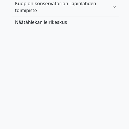
Kuopion konservatorion Lapinlahden
Vaihda 
toimipiste
Näätähiekan leirikeskus