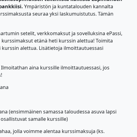
pankkiisi.
Ympäristön ja
kuntatalouden kannalta
rssimaksusta seuraa yksi laskumuistutus. Tämän
rtumin setelit, verkkomaksut ja sovelluksina ePassi,
kurssimaksut etänä heti kurssin alettua! Toimita
urssin alettua. Lisätietoja ilmoittautuessasi
lmoitathan aina kurssille ilmoittautuessasi, jos
!
kana
aikana (ensimmäinen samassa taloudessa asuva lapsi
osallistuvat samalle kurssille)
ahaa, jolla voimme alentaa kurssimaksuja (ks.