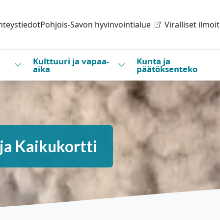
hteystiedot
Pohjois-Savon hyvinvointialue
Viralliset ilmoi
Kulttuuri ja vapaa-
Kunta ja
Vaihda alasvetovalikkoa
Vaihda alasvetovalikkoa
aika
päätöksenteko
ja Kaikukortti