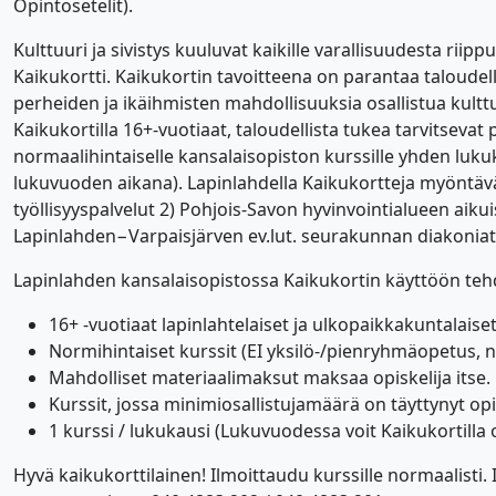
Opintosetelit).
alasvetovalikkoa
Kulttuuri ja sivistys kuuluvat kaikille varallisuudesta ri
Kaikukortti. Kaikukortin tavoitteena on parantaa taloudelli
perheiden ja ikäihmisten mahdollisuuksia osallistua kultt
Kaikukortilla 16+-vuotiaat, taloudellista tukea tarvitseva
normaalihintaiselle kansalaisopiston kurssille yhden luk
lukuvuoden aikana). Lapinlahdella Kaikukortteja myöntävä
työllisyyspalvelut 2) Pohjois-Savon hyvinvointialueen aikuiss
Lapinlahden−Varpaisjärven ev.lut. seurakunnan diakoniat
Lapinlahden kansalaisopistossa Kaikukortin käyttöön tehd
16+ -vuotiaat lapinlahtelaiset ja ulkopaikkakuntalaise
Normihintaiset kurssit (EI yksilö-/pienryhmäopetus, n
Mahdolliset materiaalimaksut maksaa opiskelija itse.
Kurssit, jossa minimiosallistujamäärä on täyttynyt opi
1 kurssi / lukukausi (Lukuvuodessa voit Kaikukortilla os
Hyvä kaikukorttilainen! Ilmoittaudu kurssille normaalisti. 