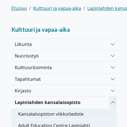
Etusivu
Kulttuuri ja vapaa-aika
Lapinlahden kansa
Kulttuuri ja vapaa-aika
Vaihda 
Liikunta
Vaihda 
Nuorisotyö
Vaihda 
Kulttuuritoiminta
Vaihda 
Tapahtumat
Vaihda 
Kirjasto
Vaihda 
Lapinlahden kansalaisopisto
Kansalaisopiston viikkotiedote
Adult Education Centre Lapinlahti