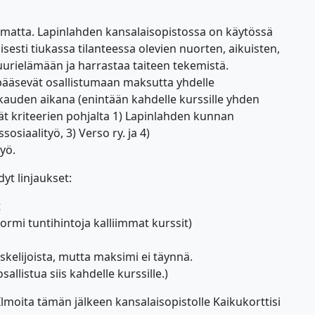
ippumatta. Lapinlahden kansalaisopistossa on käytössä
sesti tiukassa tilanteessa olevien nuorten, aikuisten,
uurielämään ja harrastaa taiteen tekemistä.
t pääsevät osallistumaan maksutta yhdelle
ukauden aikana (enintään kahdelle kurssille yhden
t kriteerien pohjalta 1) Lapinlahden kunnan
osiaalityö, 3) Verso ry. ja 4)
yö.
yt linjaukset:
t
ormi tuntihintoja kalliimmat kurssit)
skelijoista, mutta maksimi ei täynnä.
allistua siis kahdelle kurssille.)
Ilmoita tämän jälkeen kansalaisopistolle Kaikukorttisi