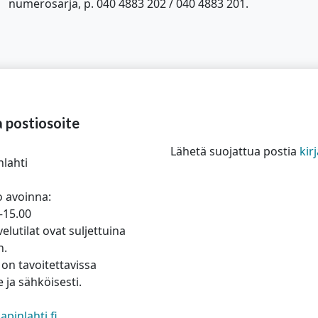
numerosarja, p. 040 4883 202 / 040 4883 201.
a postiosoite
Lähetä suojattua postia
ki
nlahti
 avoinna:
–15.00
elutilat ovat suljettuina
n.
on tavoitettavissa
 ja sähköisesti.
pinlahti.fi