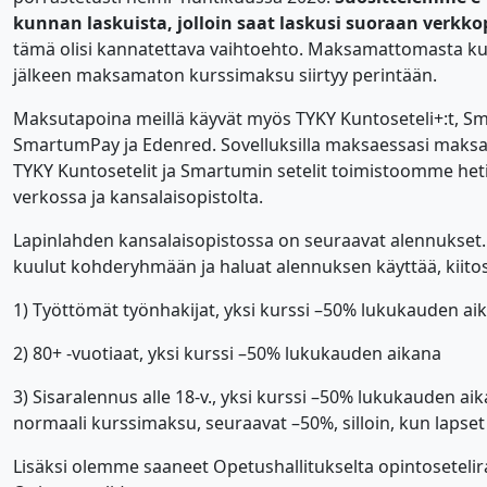
kunnan laskuista, jolloin saat laskusi suoraan verkko
tämä olisi kannatettava vaihtoehto. Maksamattomasta ku
jälkeen maksamaton kurssimaksu siirtyy perintään.
Maksutapoina meillä käyvät myös TYKY Kuntoseteli+:t, Sma
SmartumPay ja Edenred. Sovelluksilla maksaessasi maksa 
TYKY Kuntosetelit ja Smartumin setelit toimistoomme heti k
verkossa ja kansalaisopistolta.
Lapinlahden kansalaisopistossa on seuraavat alennukset. I
kuulut kohderyhmään ja haluat alennuksen käyttää, kiitos
1) Työttömät työnhakijat, yksi kurssi –50% lukukauden ai
2) 80+ -vuotiaat, yksi kurssi –50% lukukauden aikana
3) Sisaralennus alle 18-v., yksi kurssi –50% lukukauden 
normaali kurssimaksu, seuraavat –50%, silloin, kun lapset 
Lisäksi olemme saaneet Opetushallitukselta opintosetelir