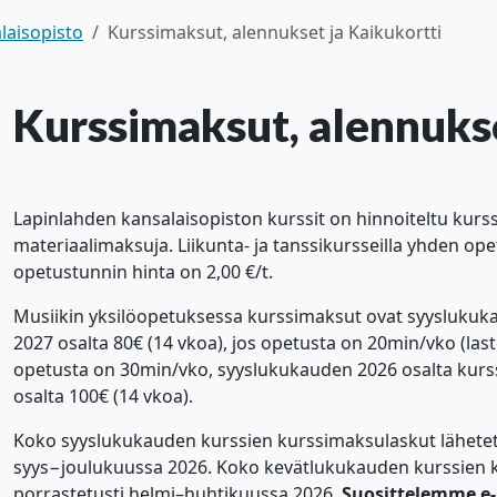
laisopisto
Kurssimaksut, alennukset ja Kaikukortti
Kurssimaksut, alennukse
alasvetovalikkoa
alasvetovalikkoa
Lapinlahden kansalaisopiston kurssit on hinnoiteltu kurss
materiaalimaksuja. Liikunta- ja tanssikursseilla yhden opet
alasvetovalikkoa
opetustunnin hinta on 2,00 €/t.
alasvetovalikkoa
Musiikin yksilöopetuksessa kurssimaksut ovat syyslukuka
2027 osalta 80€ (14 vkoa), jos opetusta on 20min/vko (las
alasvetovalikkoa
opetusta on 30min/vko, syyslukukauden 2026 osalta kurs
osalta 100€ (14 vkoa).
alasvetovalikkoa
Koko syyslukukauden kurssien kurssimaksulaskut lähetetään
syys−joulukuussa 2026. Koko kevätlukukauden kurssien ku
porrastetusti helmi–huhtikuussa 2026.
Suosittelemme e-