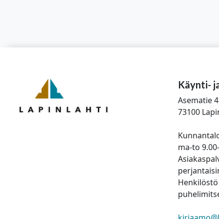
Käynti- j
Asematie 4
73100 Lapi
Kunnantalo
ma-to 9.00
Asiakaspalv
perjantaisi
Henkilöstö 
puhelimitse
kirjaamo@la