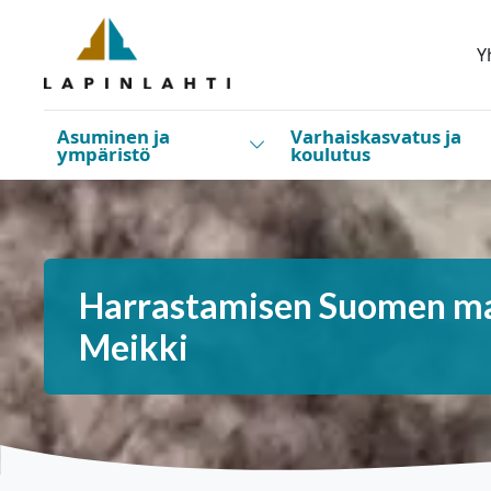
Siirry pääsisältöön
Siirry päävalikkoon
Y
Asuminen ja
Varhaiskasvatus ja
Vaihda alasvetovalikkoa
ympäristö
koulutus
Harrastamisen Suomen mal
Meikki