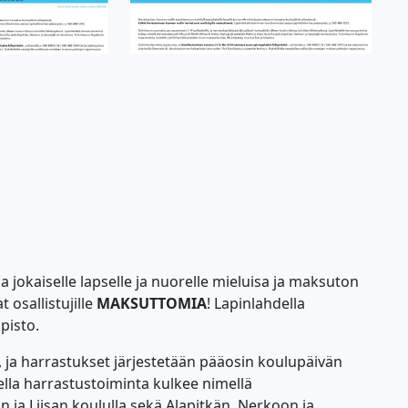
jokaiselle lapselle ja nuorelle mieluisa ja maksuton
osallistujille
MAKSUTTOMIA
! Lapinlahdella
pisto.
 ja harrastukset järjestetään pääosin koulupäivän
della harrastustoiminta kulkee nimellä
n ja Liisan koululla sekä Alapitkän, Nerkoon ja