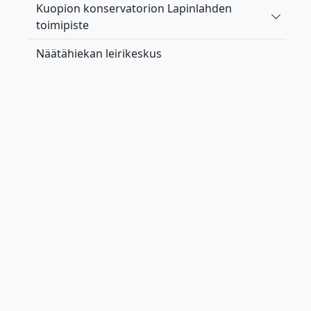
Kuopion konservatorion Lapinlahden
Vaihda 
toimipiste
Näätähiekan leirikeskus