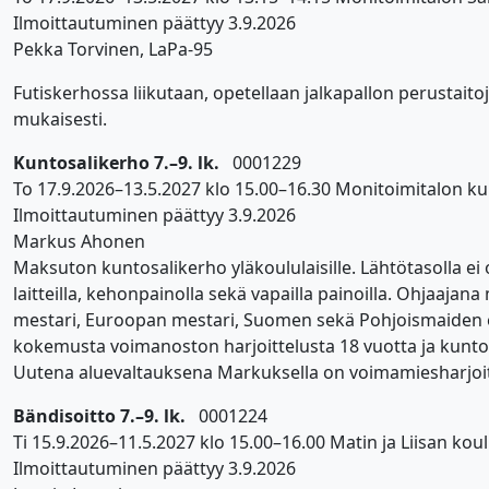
Ilmoittautuminen päättyy 3.9.2026
Pekka Torvinen, LaPa-95
Futiskerhossa liikutaan, opetellaan jalkapallon perustaito
mukaisesti.
Kuntosalikerho 7.–9. lk.
0001229
To 17.9.2026–13.5.2027 klo 15.00–16.30 Monitoimitalon ku
Ilmoittautuminen päättyy 3.9.2026
Markus Ahonen
Maksuton kuntosalikerho yläkoululaisille. Lähtötasolla ei
laitteilla, kehonpainolla sekä vapailla painoilla. Ohja
mestari, Euroopan mestari, Suomen sekä Pohjoismaiden 
kokemusta voimanoston harjoittelusta 18 vuotta ja kunto
Uutena aluevaltauksena Markuksella on voimamiesharjoit
Bändisoitto 7.–9. lk.
0001224
Ti 15.9.2026–11.5.2027 klo 15.00–16.00 Matin ja Liisan koul
Ilmoittautuminen päättyy 3.9.2026