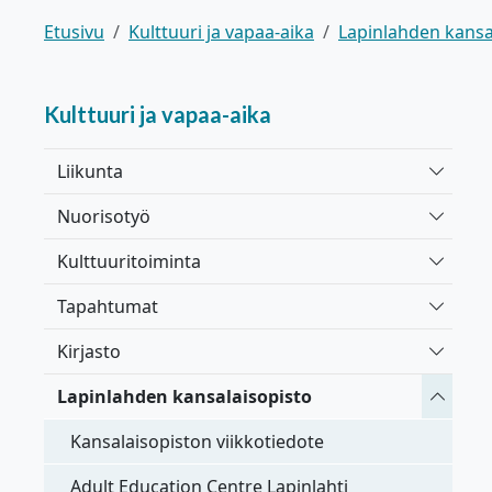
Etusivu
Kulttuuri ja vapaa-aika
Lapinlahden kansa
Kulttuuri ja vapaa-aika
Vaihda 
Liikunta
Vaihda 
Nuorisotyö
Vaihda 
Kulttuuritoiminta
Vaihda 
Tapahtumat
Vaihda 
Kirjasto
Vaihda 
Lapinlahden kansalaisopisto
Kansalaisopiston viikkotiedote
Adult Education Centre Lapinlahti