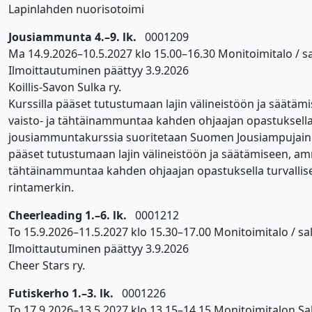
Lapinlahden nuorisotoimi
Jousiammunta 4.–9. lk.
0001209
Ma 14.9.2026–10.5.2027 klo 15.00–16.30 Monitoimitalo / sa
Ilmoittautuminen päättyy 3.9.2026
Koillis-Savon Sulka ry.
Kurssilla pääset tutustumaan lajin välineistöön ja säät
vaisto- ja tähtäinammuntaa kahden ohjaajan opastuksella t
jousiammuntakurssia suoritetaan Suomen Jousiampujain Liit
pääset tutustumaan lajin välineistöön ja säätämiseen, am
tähtäinammuntaa kahden ohjaajan opastuksella turvallises
rintamerkin.
Cheerleading 1.–6. lk.
0001212
To 15.9.2026–11.5.2027 klo 15.30–17.00 Monitoimitalo / sal
Ilmoittautuminen päättyy 3.9.2026
Cheer Stars ry.
Futiskerho 1.–3. lk.
0001226
To 17.9.2026–13.5.2027 klo 13.15–14.15 Monitoimitalon Sal