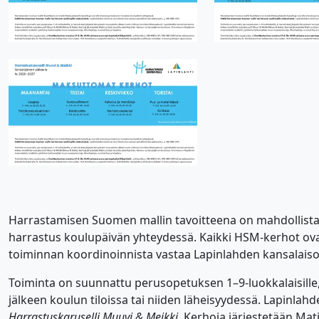
Harrastamisen Suomen mallin tavoitteena on mahdollistaa 
harrastus koulupäivän yhteydessä. Kaikki HSM-kerhot ovat 
toiminnan koordinoinnista vastaa Lapinlahden kansalaiso
Toiminta on suunnattu perusopetuksen 1–9-luokkalaisille,
jälkeen koulun tiloissa tai niiden läheisyydessä. Lapinlah
Harrastuskaruselli Muuvi & Meikki
. Kerhoja järjestetään Mati