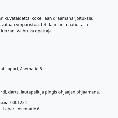
än kuvataidetta, kokeillaan draamaharjoituksia,
kuvataan ympäristöä, tehdään animaatioita ja
 kerran. Vaihtuva opettaja.
lat Lapari, Asematie 6
rdi, darts, lautapelit ja pingis ohjaajan ohjaamana.
astus
0001234
t Lapari, Asematie 6