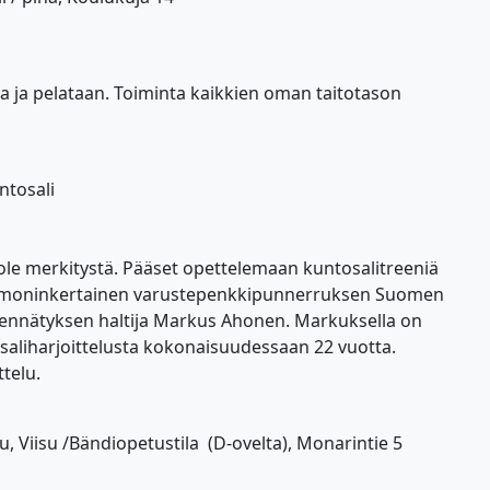
ja ja pelataan. Toiminta kaikkien oman taitotason
ntosali
 ole merkitystä. Pääset opettelemaan kuntosalitreeniä
ajana moninkertainen varustepenkkipunnerruksen Suomen
ennätyksen haltija Markus Ahonen. Markuksella on
saliharjoittelusta kokonaisuudessaan 22 vuotta.
telu.
u, Viisu /Bändiopetustila (D-ovelta), Monarintie 5