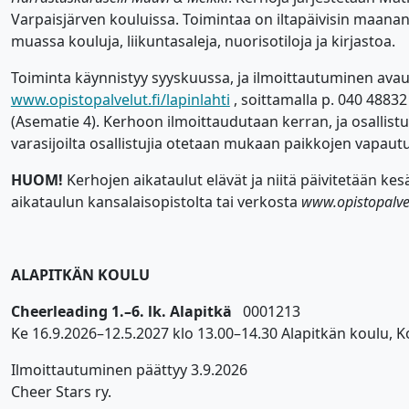
Varpaisjärven kouluissa. Toimintaa on iltapäivisin maanan
alasvetovalikkoa
muassa kouluja, liikuntasaleja, nuorisotiloja ja kirjastoa.
Toiminta käynnistyy syyskuussa, ja ilmoittautuminen avau
www.opistopalvelut.fi/lapinlahti
, soittamalla p. 040 48832
(Asematie 4). Kerhoon ilmoittaudutaan kerran, ja osallis
varasijoilta osallistujia otetaan mukaan paikkojen vapaut
HUOM!
Kerhojen aikataulut elävät ja niitä päivitetään ke
aikataulun kansalaisopistolta tai verkosta
www.opistopalvelu
ALAPITKÄN KOULU
Cheerleading 1.–6. lk. Alapitkä
0001213
Ke 16.9.2026–12.5.2027 klo 13.00–14.30 Alapitkän koulu, K
Ilmoittautuminen päättyy 3.9.2026
Cheer Stars ry.