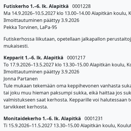
Futiskerho 1.–6. lk. Alapitkä
0001228
Ma 14.9.2026–10.5.2027 klo 13.00–14.00 Alapitkän koulu, K
Ilmoittautuminen päättyy 3.9.2026
Pekka Torvinen, LaPa-95
Futiskerhossa liikutaan, opetellaan jalkapallon perustaito
mukaisesti.
Kepparit 1.–6. lk. Alapitkä
0001217
To 17.9.2026–13.5.2027 klo 13.30–15.00 Alapitkän koulu, K
Ilmoittautuminen päättyy 3.9.2026
Jonna Partanen
Tule mukaan tekemään oma keppihevonen vanhasta sukasta.
tai joku muu hieman paksumpi sukka, eikä haittaa jos suk
valmistukseen saat kerhosta. Kepparille voi halutessaan 
tarvikkeet kerhosta.
Monitaidekerho 1.–6. lk. Alapitkä
0001231
Ti 15.9.2026–11.5.2027 13.30–15.00 Alapitkän koulu, Koulut