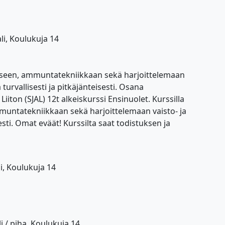
li, Koulukuja 14
ämiseen, ammuntatekniikkaan sekä harjoittelemaan
urvallisesti ja pitkäjänteisesti. Osana
on (SJAL) 12t alkeiskurssi Ensinuolet. Kurssilla
muntatekniikkaan sekä harjoittelemaan vaisto- ja
ti. Omat eväät! Kurssilta saat todistuksen ja
i, Koulukuja 14
i / piha, Koulukuja 14