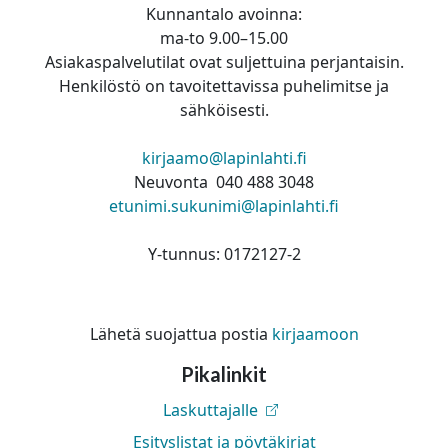
Kunnantalo avoinna:
ma-to 9.00–15.00
Asiakaspalvelutilat ovat suljettuina perjantaisin.
Henkilöstö on tavoitettavissa puhelimitse ja
sähköisesti.
kirjaamo@lapinlahti.fi
Neuvonta 040 488 3048
etunimi.sukunimi@lapinlahti.fi
Y-tunnus: 0172127-2
Lähetä suojattua postia
kirjaamoon
Pikalinkit
Laskuttajalle
Esityslistat ja pöytäkirjat