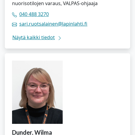
nuorisotilojen varaus, VALPAS-ohjaaja
040 488 3270
sari.ruotsalainen@lapinlahti.fi
Näytä kaikki tiedot
Dunder, Wilma