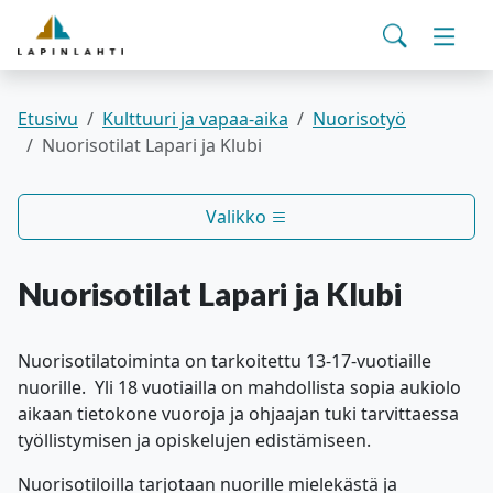
Yhteystiedot
English
Siirry pääsisältöön
Siirry päävalikkoon
Haku
Asuminen ja ympäristö
Vaihd
Pohjois-Savon hyvinvointialue
Viralliset ilmoitukset
Varhaiskasvatus ja koulutus
Vaihd
Etusivu
Kulttuuri ja vapaa-aika
Nuorisotyö
Nuorisotilat Lapari ja Klubi
Kulttuuri ja vapaa-aika
Vaihd
Valikko
Kunta ja päätöksenteko
Vaihd
Nuorisotilat Lapari ja Klubi
Työ- ja elinvoimapalvelut
Vaihd
Nuorisotilatoiminta on tarkoitettu 13-17-vuotiaille
Verkkoasiointi
nuorille. Yli 18 vuotiailla on mahdollista sopia aukiolo
aikaan tietokone vuoroja ja ohjaajan tuki tarvittaessa
työllistymisen ja opiskelujen edistämiseen.
Nuorisotiloilla tarjotaan nuorille mielekästä ja