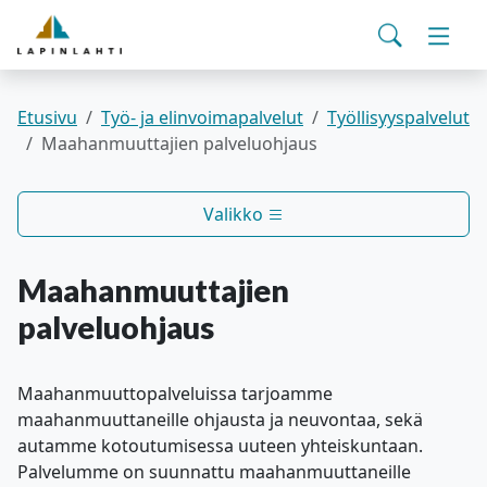
Yhteystiedot
English
Siirry pääsisältöön
Siirry päävalikkoon
Haku
Asuminen ja ympäristö
Vaihd
Pohjois-Savon hyvinvointialue
Viralliset ilmoitukset
Varhaiskasvatus ja koulutus
Vaihd
Etusivu
Työ- ja elinvoimapalvelut
Työllisyyspalvelut
Maahanmuuttajien palveluohjaus
Kulttuuri ja vapaa-aika
Vaihd
Valikko
Kunta ja päätöksenteko
Vaihd
Maahanmuuttajien
Työ- ja elinvoimapalvelut
Vaihd
palveluohjaus
Verkkoasiointi
Maahanmuuttopalveluissa tarjoamme
maahanmuuttaneille ohjausta ja neuvontaa, sekä
autamme kotoutumisessa uuteen yhteiskuntaan.
Palvelumme on suunnattu maahanmuuttaneille