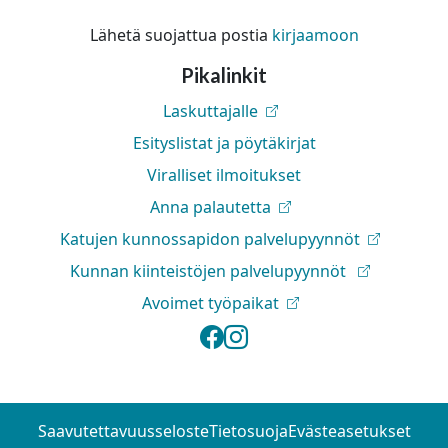
Lähetä suojattua postia
kirjaamoon
Pikalinkit
Laskuttajalle
Esityslistat ja pöytäkirjat
Viralliset ilmoitukset
Anna palautetta
Katujen kunnossapidon palvelupyynnöt
Kunnan kiinteistöjen palvelupyynnöt
Avoimet työpaikat
Lapinlahden kunta 
Lapinlahden kunt
Saavutettavuusseloste
Tietosuoja
Evästeasetukset