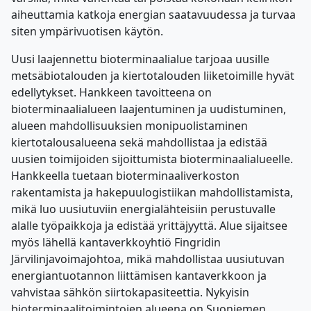
aiheuttamia katkoja energian saatavuudessa ja turvaa
siten ympärivuotisen käytön.
Uusi laajennettu bioterminaalialue tarjoaa uusille
metsäbiotalouden ja kiertotalouden liiketoimille hyvät
edellytykset. Hankkeen tavoitteena on
bioterminaalialueen laajentuminen ja uudistuminen,
alueen mahdollisuuksien monipuolistaminen
kiertotalousalueena sekä mahdollistaa ja edistää
uusien toimijoiden sijoittumista bioterminaalialueelle.
Hankkeella tuetaan bioterminaaliverkoston
rakentamista ja hakepuulogistiikan mahdollistamista,
mikä luo uusiutuviin energialähteisiin perustuvalle
alalle työpaikkoja ja edistää yrittäjyyttä. Alue sijaitsee
myös lähellä kantaverkkoyhtiö Fingridin
Järvilinjavoimajohtoa, mikä mahdollistaa uusiutuvan
energiantuotannon liittämisen kantaverkkoon ja
vahvistaa sähkön siirtokapasiteettia. Nykyisin
bioterminaalitoimintojen alueena on Suoniemen