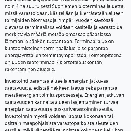
noin 4 ha suuruisesti Suoniemen bioterminaalialuetta,
missä varastoidaan, käsitellään ja kierrätetään alueen
toimijoiden biomassoja. Ympäri vuoden käytössä
olevassa terminaalissa voidaan käsitellä ja varastoida
merkittäviä määriä metsäbiomassaa pääasiassa
lämmön ja sähkön tuotantoon. Terminaalialue on
kuntaomisteinen terminaalialue ja se parantaa
energiayrittäjien toimintaympäristöä. Toimenpiteenä
on uuden bioterminaali/ kiertotalouskentän
rakentaminen alueelle.
Investointi parantaa alueella energian jatkuvaa
saatavuutta, edistää hakkeen laatua sekä parantaa
metsäenergian toimitusprosesseja. Energian jatkuvan
saatavuuden kannalta alueen laajentaminen turvaa
energian saatavuutta puskurivarastoinnin avulla.
Investoinnin myötä voidaan luopua kokonaan tai
osittain maapohjaisista varastopaikoista sivuteiden
varsilla, mikä vähentää tai poistaa kokonaan kelirikon