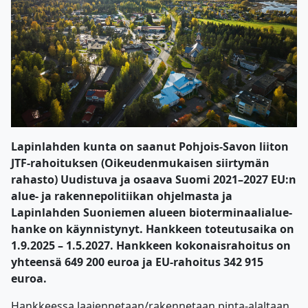
Lapinlahden kunta on saanut Pohjois-Savon liiton
JTF-rahoituksen (Oikeudenmukaisen siirtymän
rahasto) Uudistuva ja osaava Suomi 2021–2027 EU:n
alue- ja rakennepolitiikan ohjelmasta ja
Lapinlahden Suoniemen alueen bioterminaalialue-
hanke on käynnistynyt. Hankkeen toteutusaika on
1.9.2025 – 1.5.2027. Hankkeen kokonaisrahoitus on
yhteensä 649 200 euroa ja EU-rahoitus 342 915
euroa.
Hankkeessa laajennetaan/rakennetaan pinta-alaltaan