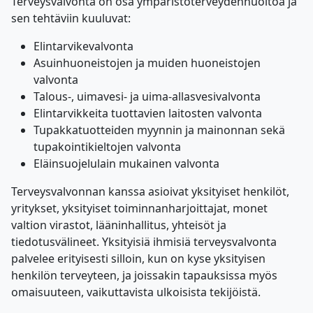
Terveysvalvonta on osa ympäristöterveydenhuoltoa ja
sen tehtäviin kuuluvat:
Elintarvikevalvonta
Asuinhuoneistojen ja muiden huoneistojen
valvonta
Talous-, uimavesi- ja uima-allasvesivalvonta
Elintarvikkeita tuottavien laitosten valvonta
Tupakkatuotteiden myynnin ja mainonnan sekä
tupakointikieltojen valvonta
Eläinsuojelulain mukainen valvonta
Terveysvalvonnan kanssa asioivat yksityiset henkilöt,
yritykset, yksityiset toiminnanharjoittajat, monet
valtion virastot, lääninhallitus, yhteisöt ja
tiedotusvälineet. Yksityisiä ihmisiä terveysvalvonta
palvelee erityisesti silloin, kun on kyse yksityisen
henkilön terveyteen, ja joissakin tapauksissa myös
omaisuuteen, vaikuttavista ulkoisista tekijöistä.