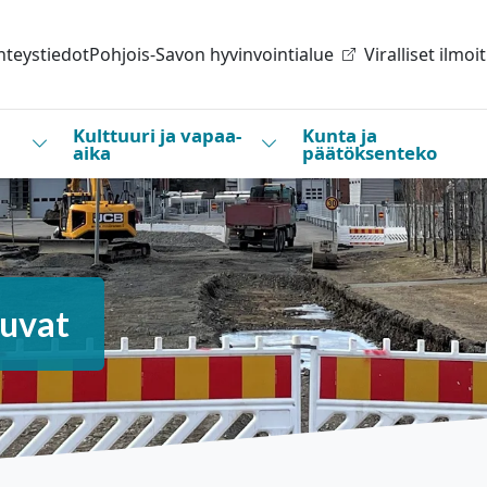
hteystiedot
Pohjois-Savon hyvinvointialue
Viralliset ilmoi
Kulttuuri ja vapaa-
Kunta ja
Vaihda alasvetovalikkoa
Vaihda alasvetovalikkoa
aika
päätöksenteko
luvat