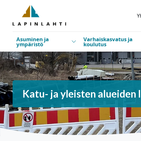
Siirry pääsisältöön
Siirry päävalikkoon
Y
Asuminen ja
Varhaiskasvatus ja
Vaihda alasvetovalikkoa
ympäristö
koulutus
Katu- ja yleisten alueiden 