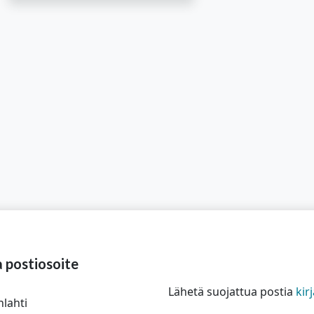
alasvetovalikkoa
alasvetovalikkoa
a postiosoite
Lähetä suojattua postia
ki
nlahti