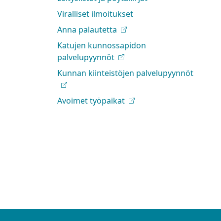
Viralliset ilmoitukset
Anna palautetta
Katujen kunnossapidon
palvelupyynnöt
Kunnan kiinteistöjen palvelupyynnöt
Avoimet työpaikat
facebook
a Instragram