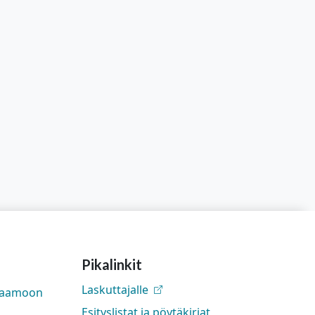
Pikalinkit
Laskuttajalle
rjaamoon
Esityslistat ja pöytäkirjat