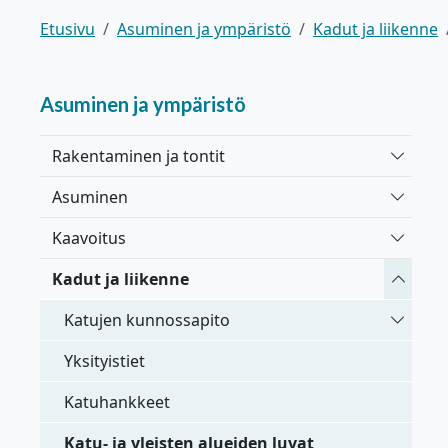
Etusivu
Asuminen ja ympäristö
Kadut ja liikenne
Asuminen ja ympäristö
Vaihda 
Rakentaminen ja tontit
Vaihda 
Asuminen
Vaihda 
Kaavoitus
Vaihda 
Kadut ja liikenne
Vaihda 
Katujen kunnossapito
Yksityistiet
Katuhankkeet
Katu- ja yleisten alueiden luvat