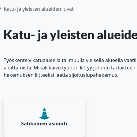
Katu- ja yleisten alueiden luvat
Katu- ja yleisten alueid
alasvetovalikkoa
alasvetovalikkoa
Työskentely katualueella tai muulla yleisellä alueella vaa
aloittamista. Mikäli kaivu työhön liittyy johdon tai laitteen 
alasvetovalikkoa
hakemuksen liitteeksi laatia sijoituslupahakemus.
alasvetovalikkoa
alasvetovalikkoa
Sähköinen asiointi