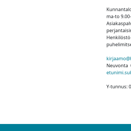
Kunnantalo
ma-to 9.00
Asiakaspalv
perjantaisi
Henkilöstö 
puhelimitse
kirjaamo@la
Neuvonta 
etunimi.su
Y-tunnus: 