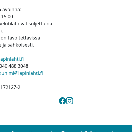
 avoinna:
–15.00
elutilat ovat suljettuina
n.
on tavoitettavissa
 ja sähköisesti.
pinlahti.fi
040 488 3048
kunimi@lapinlahti.fi
0172127-2
Lapinlahden kunta 
Lapinlahden kunt