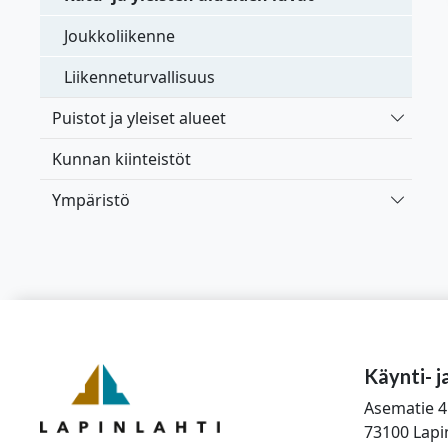
Joukkoliikenne
Liikenneturvallisuus
Vaihda 
Puistot ja yleiset alueet
Kunnan kiinteistöt
Vaihda 
Ympäristö
Käynti- j
Asematie 4
73100 Lapi