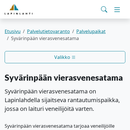
Yhteystiedot
English
Siirry pääsisältöön
Siirry päävalikkoon
Haku
Asuminen ja ympäristö
Vaihd
Pohjois-Savon hyvinvointialue
Viralliset ilmoitukset
Varhaiskasvatus ja koulutus
Vaihd
Etusivu
Palvelutietovaranto
Palvelupaikat
Syvärinpään vierasvenesatama
Kulttuuri ja vapaa-aika
Vaihd
Valikko
Kunta ja päätöksenteko
Vaihd
Syvärinpään vierasvenesatama
Työ- ja elinvoimapalvelut
Vaihd
Syvärinpään vierasvenesatama on
Lapinlahdella sijaitseva rantautumispaikka,
Verkkoasiointi
jossa on laituri veneilijöitä varten.
Syvärinpään vierasvenesatama tarjoaa veneilijöille