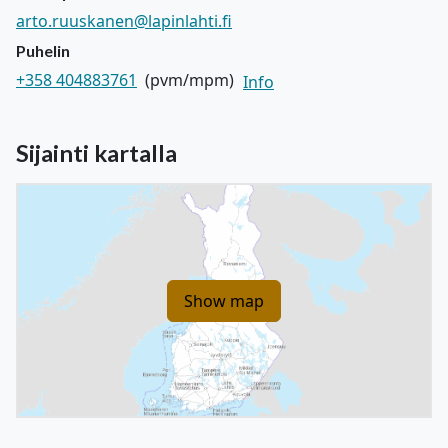
arto.ruuskanen@lapinlahti.fi
Puhelin
+358 404883761
(pvm/mpm)
Info
Sijainti kartalla
Show map