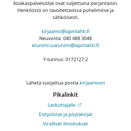
Asiakaspalvelutilat ovat suljettuina perjantaisin.
Henkilöstö on tavoitettavissa puhelimitse ja
sähköisesti.
kirjaamo@lapinlahti.fi
Neuvonta 040 488 3048
etunimi.sukunimi@lapinlahti.fi
Y-tunnus: 0172127-2
Lähetä suojattua postia
kirjaamoon
Pikalinkit
Laskuttajalle
Esityslistat ja pöytäkirjat
Viralliset ilmoitukset