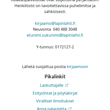
Henkilöstö on tavoitettavissa puhelimitse ja
sähköisesti.
kirjaamo@lapinlahti.fi
Neuvonta 040 488 3048
etunimi.sukunimi@lapinlahti.fi
Y-tunnus: 0172127-2
Lähetä suojattua postia
kirjaamoon
Pikalinkit
Laskuttajalle
Esityslistat ja pöytäkirjat
Viralliset ilmoitukset
Anna palautetta