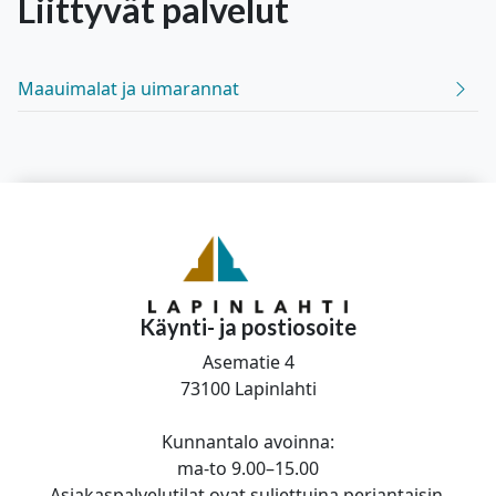
Liittyvät
palvelut
Maauimalat ja uimarannat
Käynti- ja postiosoite
Asematie 4
73100 Lapinlahti
Kunnantalo avoinna:
ma-to 9.00–15.00
Asiakaspalvelutilat ovat suljettuina perjantaisin.