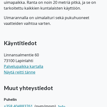
uimapaikka. Ranta on noin 20 metriä pitkä, ja se on
tarkoitettu kaikkien kuntalaisten käyttöön.
Uimarannalla on uimalaituri sekä pukuhuoneet
vaatteiden vaihtoa varten.
Käyntitiedot
Linnansalmentie 60
73100 Lapinlahti
Palvelupaikka kartalla
Näytä reitti tänne
Muut yhteystiedot
Puhelin
+358 404883761
(pvm/mpm)
Info