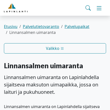
Yhteystiedot
English
Siirry pääsisältöön
Siirry päävalikkoon
Haku
Asuminen ja ympäristö
Vaihd
Pohjois-Savon hyvinvointialue
Viralliset ilmoitukset
Varhaiskasvatus ja koulutus
Vaihd
Etusivu
Palvelutietovaranto
Palvelupaikat
Linnansalmen uimaranta
Kulttuuri ja vapaa-aika
Vaihd
Valikko
Kunta ja päätöksenteko
Vaihd
Linnansalmen uimaranta
Työ- ja elinvoimapalvelut
Vaihd
Linnansalmen uimaranta on Lapinlahdella
sijaitseva maksuton uimapaikka, jossa on
Verkkoasiointi
laituri ja pukuhuoneet.
Linnansalmen uimaranta on Lapinlahdella sijaitseva