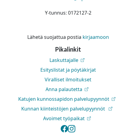
Y-tunnus: 0172127-2
Lähetä suojattua postia
kirjaamoon
Pikalinkit
Laskuttajalle
Esityslistat ja pöytäkirjat
Viralliset ilmoitukset
Anna palautetta
Katujen kunnossapidon palvelupyynnöt
Kunnan kiinteistöjen palvelupyynnöt
Avoimet työpaikat
Lapinlahden kunta 
Lapinlahden kunt