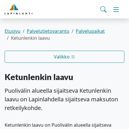
Yhteystiedot
English
Siirry pääsisältöön
Siirry päävalikkoon
Haku
Asuminen ja ympäristö
Vaihd
Pohjois-Savon hyvinvointialue
Viralliset ilmoitukset
Varhaiskasvatus ja koulutus
Vaihd
Etusivu
Palvelutietovaranto
Palvelupaikat
Ketunlenkin laavu
Kulttuuri ja vapaa-aika
Vaihd
Valikko
Kunta ja päätöksenteko
Vaihd
Ketunlenkin laavu
Työ- ja elinvoimapalvelut
Vaihd
Puolivälin alueella sijaitseva Ketunlenkin
laavu on Lapinlahdella sijaitseva maksuton
Verkkoasiointi
retkeilykohde.
Ketunlenkin laavu on Puolivälin alueella sijaitseva