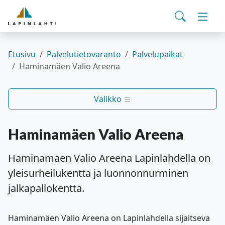
Yhteystiedot
English
Siirry pääsisältöön
Siirry päävalikkoon
Haku
Asuminen ja ympäristö
Vaihd
Pohjois-Savon hyvinvointialue
Viralliset ilmoitukset
Varhaiskasvatus ja koulutus
Vaihd
Etusivu
Palvelutietovaranto
Palvelupaikat
Haminamäen Valio Areena
Kulttuuri ja vapaa-aika
Vaihd
Valikko
Kunta ja päätöksenteko
Vaihd
Haminamäen Valio Areena
Työ- ja elinvoimapalvelut
Vaihd
Haminamäen Valio Areena Lapinlahdella on
yleisurheilukenttä ja luonnonnurminen
Verkkoasiointi
jalkapallokenttä.
Haminamäen Valio Areena on Lapinlahdella sijaitseva