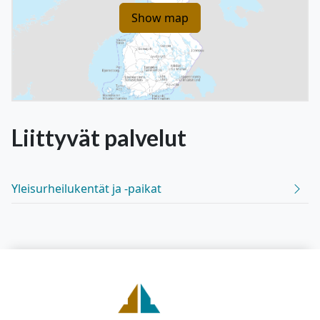
Show map
Liittyvät
palvelut
Yleisurheilukentät ja -paikat