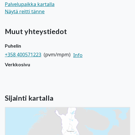
Palvelupaikka kartalla
Näytä reitti tänne
Muut yhteystiedot
Puhelin
+358 400571223
(pvm/mpm)
Info
Verkkosivu
Sijainti kartalla