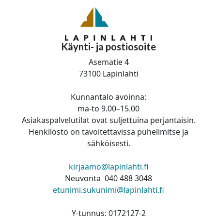
Käynti- ja postiosoite
Asematie 4
73100 Lapinlahti
Kunnantalo avoinna:
ma-to 9.00–15.00
Asiakaspalvelutilat ovat suljettuina perjantaisin.
Henkilöstö on tavoitettavissa puhelimitse ja
sähköisesti.
kirjaamo@lapinlahti.fi
Neuvonta 040 488 3048
etunimi.sukunimi@lapinlahti.fi
Y-tunnus: 0172127-2