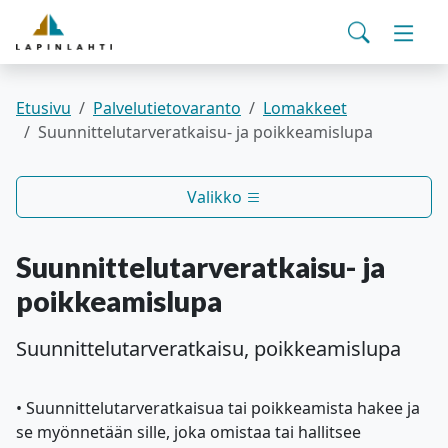
Yhteystiedot
English
Siirry pääsisältöön
Siirry päävalikkoon
Haku
Asuminen ja ympäristö
Vaihd
Pohjois-Savon hyvinvointialue
Viralliset ilmoitukset
Varhaiskasvatus ja koulutus
Vaihd
Etusivu
Palvelutietovaranto
Lomakkeet
Suunnittelutarveratkaisu- ja poikkeamislupa
Kulttuuri ja vapaa-aika
Vaihd
Valikko
Kunta ja päätöksenteko
Vaihd
Suunnittelutarveratkaisu- ja
Työ- ja elinvoimapalvelut
Vaihd
poikkeamislupa
Verkkoasiointi
Suunnittelutarveratkaisu, poikkeamislupa
• Suunnittelutarveratkaisua tai poikkeamista hakee ja
se myönnetään sille, joka omistaa tai hallitsee