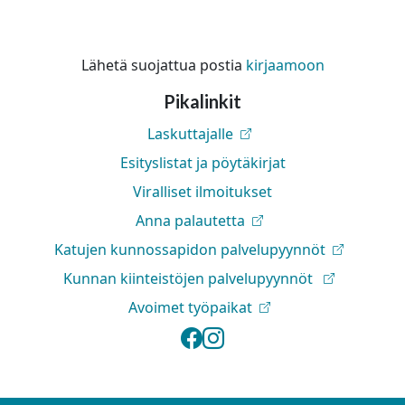
Lähetä suojattua postia
kirjaamoon
Pikalinkit
Laskuttajalle
Esityslistat ja pöytäkirjat
Viralliset ilmoitukset
Anna palautetta
Katujen kunnossapidon palvelupyynnöt
Kunnan kiinteistöjen palvelupyynnöt
Avoimet työpaikat
Lapinlahden kunta 
Lapinlahden kunt