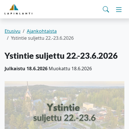
Yhteystiedot
English
Siirry pääsisältöön
Siirry päävalikkoon
Haku
Asuminen ja ympäristö
Vaih
Pohjois-Savon hyvinvointialue
Viralliset ilmoitukset
Varhaiskasvatus ja koulutus
Vaih
Etusivu
Ajankohtaista
Ystintie suljettu 22.-23.6.2026
Kulttuuri ja vapaa-aika
Vaih
Ystintie suljettu 22.-23.6.2026
Kunta ja päätöksenteko
Vaih
Julkaistu 18.6.2026
Muokattu 18.6.2026
Työ- ja elinvoimapalvelut
Vaih
Verkkoasiointi