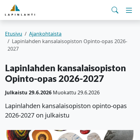
Yhteystiedot
English
Siirry pääsisältöön
Siirry päävalikkoon
Haku
Asuminen ja ympäristö
Vaih
Pohjois-Savon hyvinvointialue
Viralliset ilmoitukset
Varhaiskasvatus ja koulutus
Vaih
Etusivu
Ajankohtaista
Lapinlahden kansalaisopiston Opinto-opas 2026-
2027
Kulttuuri ja vapaa-aika
Vaih
Lapinlahden kansalaisopiston
Kunta ja päätöksenteko
Vaih
Opinto-opas 2026-2027
Työ- ja elinvoimapalvelut
Vaih
Julkaistu 29.6.2026
Muokattu 29.6.2026
Lapinlahden kansalaisopiston opinto-opas
Verkkoasiointi
2026-2027 on julkaistu