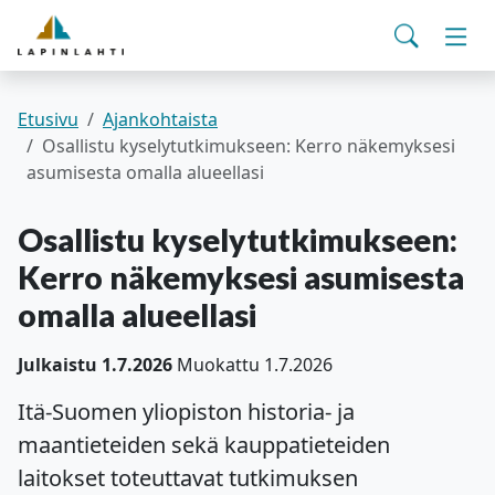
Yhteystiedot
English
Siirry pääsisältöön
Siirry päävalikkoon
Haku
Asuminen ja ympäristö
Vaih
Pohjois-Savon hyvinvointialue
Viralliset ilmoitukset
Varhaiskasvatus ja koulutus
Vaih
Etusivu
Ajankohtaista
Osallistu kyselytutkimukseen: Kerro näkemyksesi
asumisesta omalla alueellasi
Kulttuuri ja vapaa-aika
Vaih
Osallistu kyselytutkimukseen:
Kunta ja päätöksenteko
Vaih
Kerro näkemyksesi asumisesta
omalla alueellasi
Työ- ja elinvoimapalvelut
Vaih
Julkaistu 1.7.2026
Muokattu 1.7.2026
Verkkoasiointi
Itä-Suomen yliopiston historia- ja
maantieteiden sekä kauppatieteiden
laitokset toteuttavat tutkimuksen