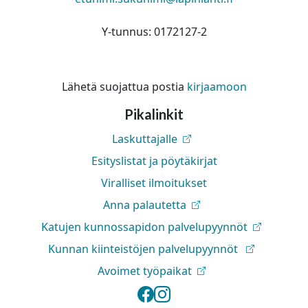
Y-tunnus: 0172127-2
Lähetä suojattua postia
kirjaamoon
Pikalinkit
Laskuttajalle
Esityslistat ja pöytäkirjat
Viralliset ilmoitukset
Anna palautetta
Katujen kunnossapidon palvelupyynnöt
Kunnan kiinteistöjen palvelupyynnöt
Avoimet työpaikat
Lapinlahden kunta 
Lapinlahden kunt