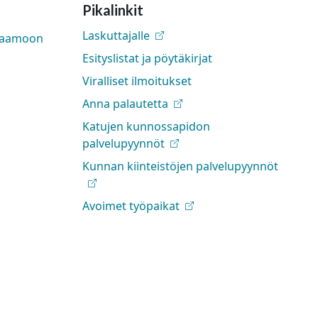
Pikalinkit
Laskuttajalle
rjaamoon
Esityslistat ja pöytäkirjat
Viralliset ilmoitukset
Anna palautetta
Katujen kunnossapidon
palvelupyynnöt
Kunnan kiinteistöjen palvelupyynnöt
Avoimet työpaikat
facebook
a Instragram