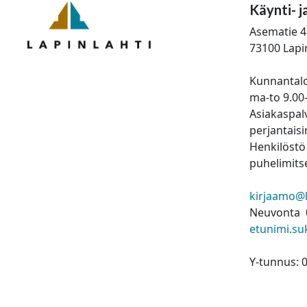
Käynti- j
Asematie 4
73100 Lapi
Kunnantalo
ma-to 9.00
Asiakaspalv
perjantaisi
Henkilöstö 
puhelimitse
kirjaamo@la
Neuvonta 
etunimi.su
Y-tunnus: 