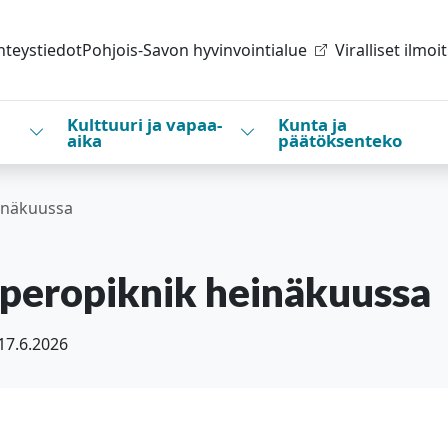
hteystiedot
Pohjois-Savon hyvinvointialue
Viralliset ilmoi
Kulttuuri ja vapaa-
Kunta ja
Vaihda alasvetovalikkoa
Vaihda alasvetovalikkoa
aika
päätöksenteko
einäkuussa
aperopiknik heinäkuussa
17.6.2026