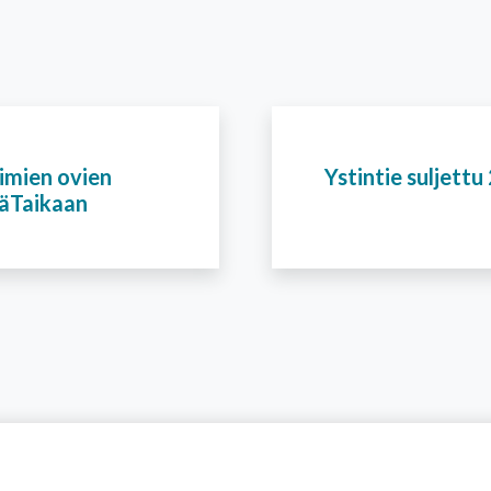
imien ovien
Ystintie suljettu
jäTaikaan