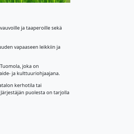
uvoille ja taaperoille sekä
uden vapaaseen leikkiin ja
 Tuomola, joka on
ide- ja kulttuuriohjaajana.
talon kerhotila tai
ärjestäjän puolesta on tarjolla