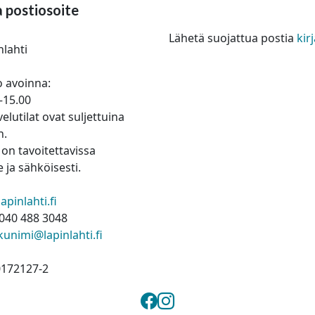
a postiosoite
Lähetä suojattua postia
ki
nlahti
 avoinna:
–15.00
elutilat ovat suljettuina
n.
on tavoitettavissa
 ja sähköisesti.
pinlahti.fi
040 488 3048
kunimi@lapinlahti.fi
0172127-2
Lapinlahden kunta 
Lapinlahden kunt