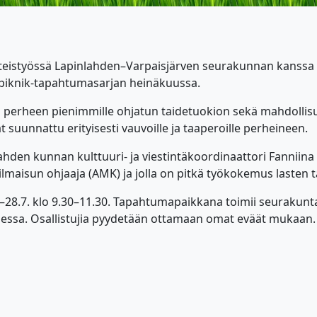
teistyössä Lapinlahden–Varpaisjärven seurakunnan kanssa va
piknik-tapahtumasarjan heinäkuussa.
a perheen pienimmille ohjatun taidetuokion sekä mahdollisu
suunnattu erityisesti vauvoille ja taaperoille perheineen.
ahden kunnan kulttuuri- ja viestintäkoordinaattori Fanniina
lmaisun ohjaaja (AMK) ja jolla on pitkä työkokemus lasten ta
 7.–28.7. klo 9.30–11.30. Tapahtumapaikkana toimii seurakunta
iessa. Osallistujia pyydetään ottamaan omat eväät mukaan. J