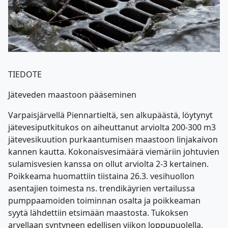
TIEDOTE
Jäteveden maastoon pääseminen
Varpaisjärvellä Piennartieltä, sen alkupäästä, löytynyt
jätevesiputkitukos on aiheuttanut arviolta 200-300 m3
jätevesikuution purkaantumisen maastoon linjakaivon
kannen kautta. Kokonaisvesimäärä viemäriin johtuvien
sulamisvesien kanssa on ollut arviolta 2-3 kertainen.
Poikkeama huomattiin tiistaina 26.3. vesihuollon
asentajien toimesta ns. trendikäyrien vertailussa
pumppaamoiden toiminnan osalta ja poikkeaman
syytä lähdettiin etsimään maastosta. Tukoksen
arvellaan syntyneen edellisen viikon loppupuolella.