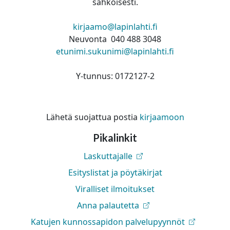
sähköisesti.
kirjaamo@lapinlahti.fi
Neuvonta 040 488 3048
etunimi.sukunimi@lapinlahti.fi
Y-tunnus: 0172127-2
Lähetä suojattua postia
kirjaamoon
Pikalinkit
Laskuttajalle
Esityslistat ja pöytäkirjat
Viralliset ilmoitukset
Anna palautetta
Katujen kunnossapidon palvelupyynnöt