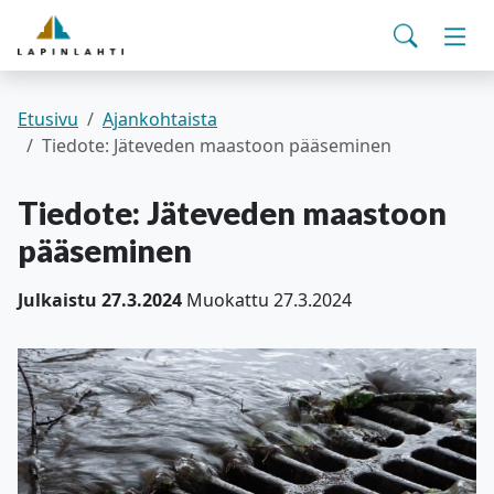
Yhteystiedot
English
Siirry pääsisältöön
Siirry päävalikkoon
Haku
Asuminen ja ympäristö
Vaih
Pohjois-Savon hyvinvointialue
Viralliset ilmoitukset
Varhaiskasvatus ja koulutus
Vaih
Etusivu
Ajankohtaista
Tiedote: Jäteveden maastoon pääseminen
Kulttuuri ja vapaa-aika
Vaih
Tiedote: Jäteveden maastoon
pääseminen
Kunta ja päätöksenteko
Vaih
Julkaistu 27.3.2024
Muokattu 27.3.2024
Työ- ja elinvoimapalvelut
Vaih
Verkkoasiointi