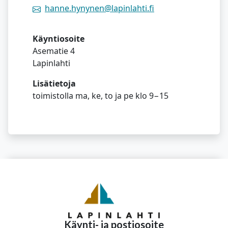
hanne.hynynen@lapinlahti.fi
Käyntiosoite
Asematie 4
Lapinlahti
Lisätietoja
toimistolla ma, ke, to ja pe klo 9−15
Käynti- ja postiosoite