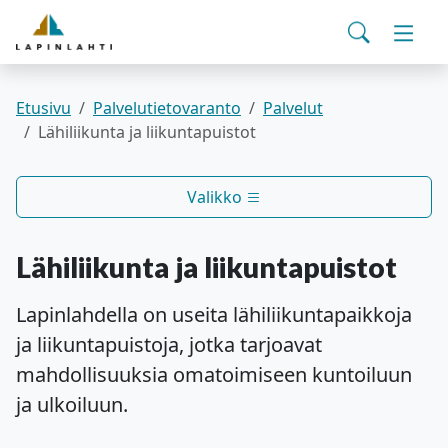
Yhteystiedot
English
Siirry pääsisältöön
Siirry päävalikkoon
Haku
Asuminen ja ympäristö
Vaihd
Pohjois-Savon hyvinvointialue
Viralliset ilmoitukset
Varhaiskasvatus ja koulutus
Vaihd
Etusivu
Palvelutietovaranto
Palvelut
Lähiliikunta ja liikuntapuistot
Kulttuuri ja vapaa-aika
Vaihd
Valikko
Kunta ja päätöksenteko
Vaihd
Lähiliikunta ja liikuntapuistot
Työ- ja elinvoimapalvelut
Vaihd
Lapinlahdella on useita lähiliikuntapaikkoja
ja liikuntapuistoja, jotka tarjoavat
Verkkoasiointi
mahdollisuuksia omatoimiseen kuntoiluun
ja ulkoiluun.