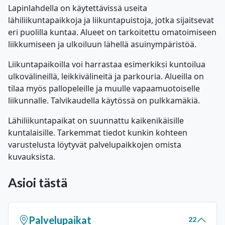
Lapinlahdella on käytettävissä useita
lähiliikuntapaikkoja ja liikuntapuistoja, jotka sijaitsevat
eri puolilla kuntaa. Alueet on tarkoitettu omatoimiseen
liikkumiseen ja ulkoiluun lähellä asuinympäristöä.
Liikuntapaikoilla voi harrastaa esimerkiksi kuntoilua
ulkovälineillä, leikkivälineitä ja parkouria. Alueilla on
tilaa myös pallopeleille ja muulle vapaamuotoiselle
liikunnalle. Talvikaudella käytössä on pulkkamäkiä.
Lähiliikuntapaikat on suunnattu kaikenikäisille
kuntalaisille. Tarkemmat tiedot kunkin kohteen
varustelusta löytyvät palvelupaikkojen omista
kuvauksista.
Asioi tästä
Palvelupaikat
22