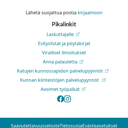
Lähetä suojattua postia
kirjaamoon
Pikalinkit
Laskuttajalle
Esityslistat ja pöytäkirjat
Viralliset ilmoitukset
Anna palautetta
Katujen kunnossapidon palvelupyynnöt
Kunnan kiinteistöjen palvelupyynnöt
Avoimet työpaikat
Lapinlahden kunta 
Lapinlahden kunt
Saavutettavuusseloste
Tietosuoja
Evästeasetukset