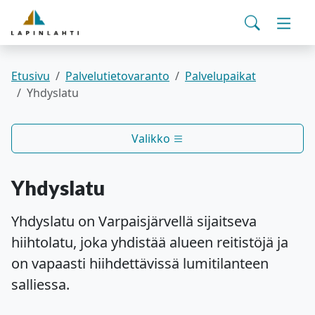
Yhteystiedot
English
Siirry pääsisältöön
Siirry päävalikkoon
Haku
Asuminen ja ympäristö
Vaihd
Pohjois-Savon hyvinvointialue
Viralliset ilmoitukset
Varhaiskasvatus ja koulutus
Vaihd
Etusivu
Palvelutietovaranto
Palvelupaikat
Yhdyslatu
Kulttuuri ja vapaa-aika
Vaihd
Valikko
Kunta ja päätöksenteko
Vaihd
Yhdyslatu
Työ- ja elinvoimapalvelut
Vaihd
Yhdyslatu on Varpaisjärvellä sijaitseva
hiihtolatu, joka yhdistää alueen reitistöjä ja
Verkkoasiointi
on vapaasti hiihdettävissä lumitilanteen
salliessa.