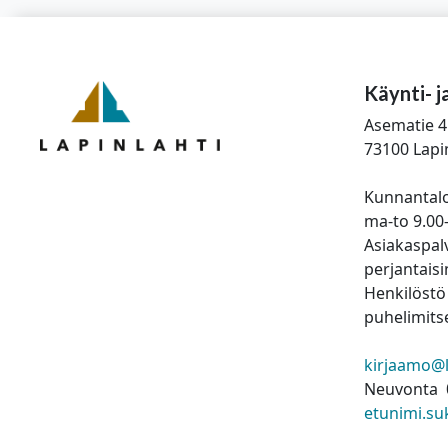
Käynti- j
Asematie 4
73100 Lapi
Kunnantalo
ma-to 9.00
Asiakaspalv
perjantaisi
Henkilöstö 
puhelimitse
kirjaamo@la
Neuvonta 
etunimi.su