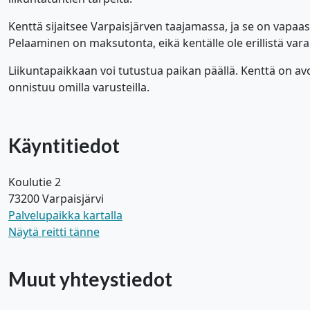
Kenttä sijaitsee Varpaisjärven taajamassa, ja se on vapaasti
Pelaaminen on maksutonta, eikä kentälle ole erillistä var
Liikuntapaikkaan voi tutustua paikan päällä. Kenttä on avoi
onnistuu omilla varusteilla.
Käyntitiedot
Koulutie 2
73200 Varpaisjärvi
Palvelupaikka kartalla
Näytä reitti tänne
Muut yhteystiedot