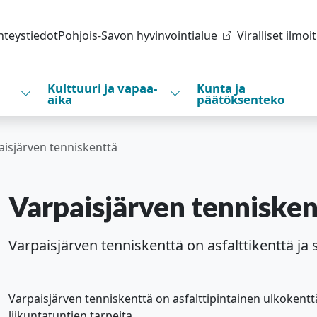
hteystiedot
Pohjois-Savon hyvinvointialue
Viralliset ilmoi
Kulttuuri ja vapaa-
Kunta ja
Vaihda alasvetovalikkoa
Vaihda alasvetovalikkoa
aika
päätöksenteko
aisjärven tenniskenttä
Varpaisjärven tennisken
Varpaisjärven tenniskenttä on asfalttikenttä ja 
Varpaisjärven tenniskenttä on asfalttipintainen ulkokentt
liikuntatuntien tarpeita.