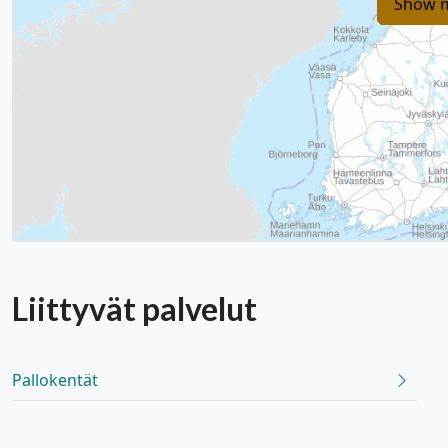
Show 
Liittyvät
palvelut
Pallokentät