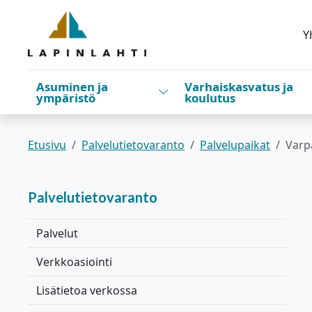
Siirry pääsisältöön
Siirry päävalikkoon
Y
Asuminen ja
Varhaiskasvatus ja
Vaihda alasvetovalikkoa
ympäristö
koulutus
Etusivu
Palvelutietovaranto
Palvelupaikat
Varp
Palvelutietovaranto
Palvelut
Verkkoasiointi
Lisätietoa verkossa