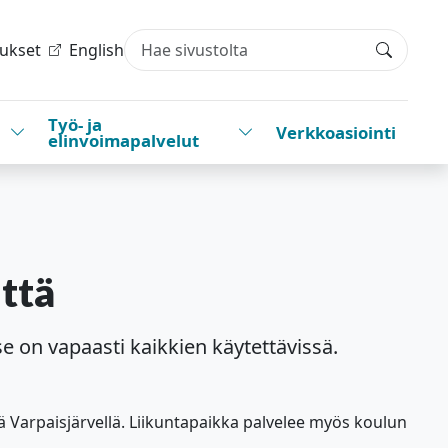
tukset
English
Haku
Työ- ja
Vaihda alasvetovalikkoa
Vaihda alasvetovalikkoa
Verkkoasiointi
elinvoimapalvelut
ttä
se on vapaasti kaikkien käytettävissä.
ä Varpaisjärvellä. Liikuntapaikka palvelee myös koulun