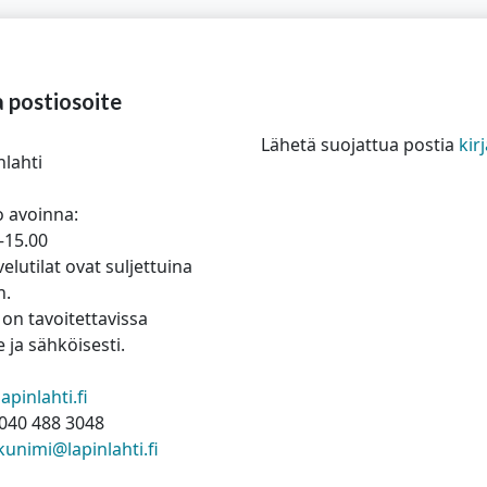
a postiosoite
Lähetä suojattua postia
ki
nlahti
 avoinna:
–15.00
elutilat ovat suljettuina
n.
on tavoitettavissa
 ja sähköisesti.
pinlahti.fi
040 488 3048
kunimi@lapinlahti.fi