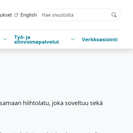
tukset
English
Haku
Työ- ja
Vaihda alasvetovalikkoa
Vaihda alasvetovalikkoa
Verkkoasiointi
elinvoimapalvelut
tasamaan hiihtolatu, joka soveltuu sekä