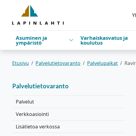
Siirry pääsisältöön
Siirry päävalikkoon
Y
Asuminen ja
Varhaiskasvatus ja
Vaihda alasvetovalikkoa
ympäristö
koulutus
Etusivu
Palvelutietovaranto
Palvelupaikat
Ravi
Palvelutietovaranto
Palvelut
Verkkoasiointi
Lisätietoa verkossa