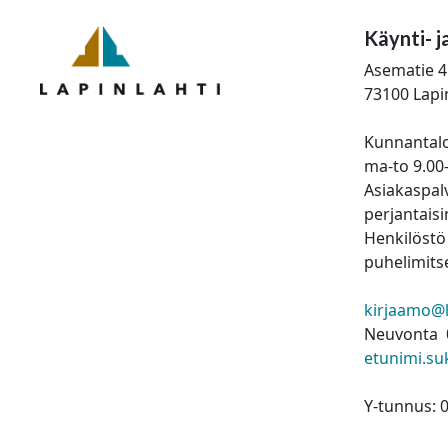
Käynti- j
Asematie 4
73100 Lapi
Kunnantalo
ma-to 9.00
Asiakaspalv
perjantaisi
Henkilöstö 
puhelimitse
kirjaamo@la
Neuvonta 
etunimi.su
Y-tunnus: 