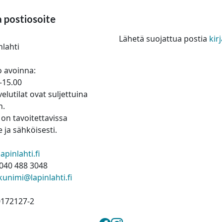
a postiosoite
Lähetä suojattua postia
ki
nlahti
 avoinna:
–15.00
elutilat ovat suljettuina
n.
on tavoitettavissa
 ja sähköisesti.
pinlahti.fi
040 488 3048
kunimi@lapinlahti.fi
0172127-2