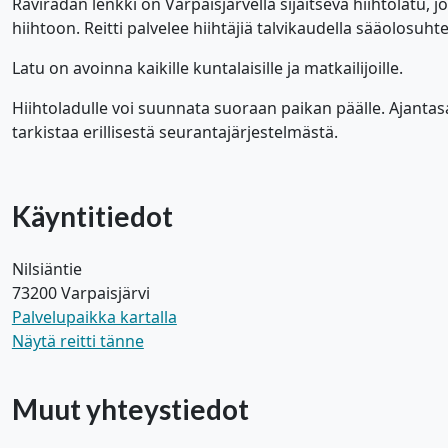
Raviradan lenkki on Varpaisjärvellä sijaitseva hiihtolatu, j
hiihtoon. Reitti palvelee hiihtäjiä talvikaudella sääolosuhte
Latu on avoinna kaikille kuntalaisille ja matkailijoille.
Hiihtoladulle voi suunnata suoraan paikan päälle. Ajantasa
tarkistaa erillisestä seurantajärjestelmästä.
Käyntitiedot
Nilsiäntie
73200 Varpaisjärvi
Palvelupaikka kartalla
Näytä reitti tänne
Muut yhteystiedot