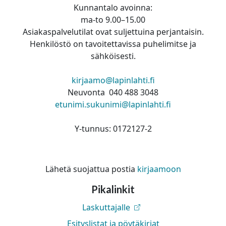
Kunnantalo avoinna:
ma-to 9.00–15.00
Asiakaspalvelutilat ovat suljettuina perjantaisin.
Henkilöstö on tavoitettavissa puhelimitse ja
sähköisesti.
kirjaamo@lapinlahti.fi
Neuvonta 040 488 3048
etunimi.sukunimi@lapinlahti.fi
Y-tunnus: 0172127-2
Lähetä suojattua postia
kirjaamoon
Pikalinkit
Laskuttajalle
Esityslistat ja pöytäkirjat