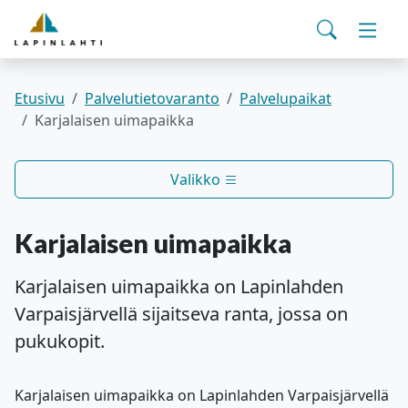
Yhteystiedot
English
Siirry pääsisältöön
Siirry päävalikkoon
Haku
Asuminen ja ympäristö
Vaihd
Pohjois-Savon hyvinvointialue
Viralliset ilmoitukset
Varhaiskasvatus ja koulutus
Vaihd
Etusivu
Palvelutietovaranto
Palvelupaikat
Karjalaisen uimapaikka
Kulttuuri ja vapaa-aika
Vaihd
Valikko
Kunta ja päätöksenteko
Vaihd
Karjalaisen uimapaikka
Työ- ja elinvoimapalvelut
Vaihd
Karjalaisen uimapaikka on Lapinlahden
Varpaisjärvellä sijaitseva ranta, jossa on
Verkkoasiointi
pukukopit.
Karjalaisen uimapaikka on Lapinlahden Varpaisjärvellä