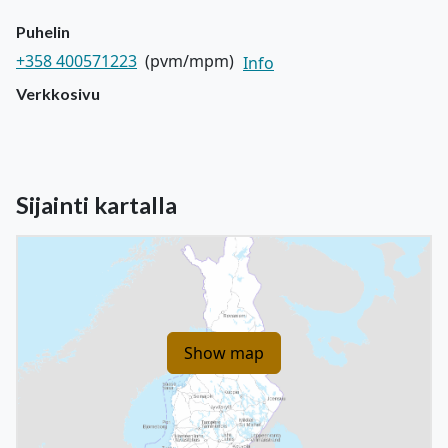
Puhelin
+358 400571223
(pvm/mpm)
Info
Verkkosivu
Sijainti kartalla
Show map