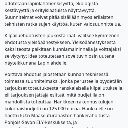
odotetaan lapinlahtihenkisyyttä, ekologista
kestävyyttä ja erityislaatuista näyttävyyttä.
Suunnitelmat voivat pitää sisällään myös erilaisten
teknisten ratkaisujen käyttöä, kuten valosuunnittelua.
Kilpailuehdotusten joukosta raati valitsee kymmenen
ehdotusta yleisöäänestykseen. Yleisöäänestyksestä
kaksi teosta palkitaan kunniamaininnalla ja voittajaksi
selviytynyt idea toteutetaan soveltuvin osin uutena
näyteikkunana Lapinlahdelle.
Voittava ehdotus jalostetaan kunnan teknisessä
toimessa suunnitelmaksi, jonka perusteella pyydetään
tarjoukset toteutuksesta ranskalaisella kilpailutuksella,
eli tarjouksen jättäjä esittää, mitä budjetilla on
mahdollista toteuttaa. Hankkeen rakennuskulujen
kokonaisbudjetti on 125 000 euroa. Hankkeelle on
haettu EU:n Maaseuturahaston hankerahoitusta
Pohjois-Savon ELY-keskukselta, ja