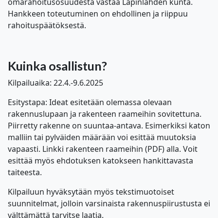
omarahoitusosuudesta vastaa Lapinlahden kunta.
Hankkeen toteutuminen on ehdollinen ja riippuu
rahoituspäätöksestä.
Kuinka osallistun?
Kilpailuaika:
22.4.-9.6.2025
Esitystapa:
Ideat esitetään olemassa olevaan
rakennuslupaan ja rakenteen raameihin sovitettuna.
Piirretty rakenne on suuntaa-antava. Esimerkiksi katon
malliin tai pylväiden määrään voi esittää muutoksia
vapaasti. Linkki rakenteen raameihin (PDF) alla. Voit
esittää myös ehdotuksen katokseen hankittavasta
taiteesta.
Kilpailuun hyväksytään myös tekstimuotoiset
suunnitelmat, jolloin varsinaista rakennuspiirustusta ei
välttämättä tarvitse laatia.