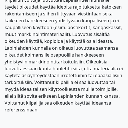
Kilpailun voittaja luovuttaa Lapinlahden kunnalle
täydet oikeudet käyttää ideoita rajoituksetta katoksen
rakentamiseen ja siihen liittyvään viestintään sekä
kaikkeen hankkeeseen yhdistyvään kaupalliseen ja ei-
kaupalliseen käyttöön (esim. postikortit, kangaskassit,
muut markkinointimateriaalit). Luovutus sisältää
oikeuden käyttää, kopioida ja käyttää osia ideasta.
Lapinlahden kunnalla on oikeus luovuttaa saamansa
oikeudet kolmansille osapuolille hankkeeseen
yhdistyviin markkinointitarkoituksiin. Oikeuksia
luovuttaessaan kunta huolehtii siitä, että materiaalia ei
käytetä asiayhteydestään irrotettuihin tai epäasiallisiin
tarkoituksiin. Voittanut kilpailija ei saa luovuttaa tai
myydä ideaa tai sen käyttöoikeutta muille toimijoille,
ellei siitä sovita erikseen Lapinlahden kunnan kanssa.
Voittanut kilpailija saa oikeuden käyttää ideaansa
referenssinään.