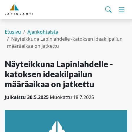
Yhteystiedot
English
Siirry pääsisältöön
Siirry päävalikkoon
Haku
Asuminen ja ympäristö
Vaih
Pohjois-Savon hyvinvointialue
Viralliset ilmoitukset
Varhaiskasvatus ja koulutus
Vaih
Etusivu
Ajankohtaista
Näyteikkuna Lapinlahdelle -katoksen ideakilpailun
määräaikaa on jatkettu
Kulttuuri ja vapaa-aika
Vaih
Näyteikkuna Lapinlahdelle -
Kunta ja päätöksenteko
Vaih
katoksen ideakilpailun
määräaikaa on jatkettu
Työ- ja elinvoimapalvelut
Vaih
Julkaistu 30.5.2025
Muokattu 18.7.2025
Verkkoasiointi