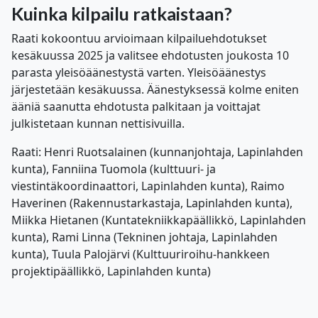
Kuinka kilpailu ratkaistaan?
Raati kokoontuu arvioimaan kilpailuehdotukset
kesäkuussa 2025 ja valitsee ehdotusten joukosta 10
parasta yleisöäänestystä varten. Yleisöäänestys
järjestetään kesäkuussa. Äänestyksessä kolme eniten
ääniä saanutta ehdotusta palkitaan ja voittajat
julkistetaan kunnan nettisivuilla.
Raati: Henri Ruotsalainen (kunnanjohtaja, Lapinlahden
kunta), Fanniina Tuomola (kulttuuri- ja
viestintäkoordinaattori, Lapinlahden kunta), Raimo
Haverinen (Rakennustarkastaja, Lapinlahden kunta),
Miikka Hietanen (Kuntatekniikkapäällikkö, Lapinlahden
kunta), Rami Linna (Tekninen johtaja, Lapinlahden
kunta), Tuula Palojärvi (Kulttuuriroihu-hankkeen
projektipäällikkö, Lapinlahden kunta)