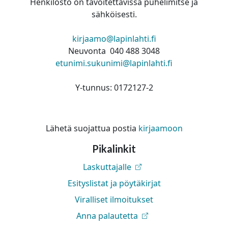
Henkilöstö on tavoitettavissa puhelimitse ja
sähköisesti.
kirjaamo@lapinlahti.fi
Neuvonta 040 488 3048
etunimi.sukunimi@lapinlahti.fi
Y-tunnus: 0172127-2
Lähetä suojattua postia
kirjaamoon
Pikalinkit
Laskuttajalle
Esityslistat ja pöytäkirjat
Viralliset ilmoitukset
Anna palautetta