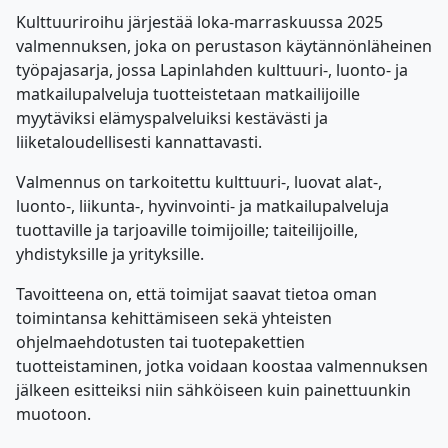
Kulttuuriroihu järjestää loka-marraskuussa 2025
valmennuksen, joka on perustason käytännönläheinen
työpajasarja, jossa Lapinlahden kulttuuri-, luonto- ja
matkailupalveluja tuotteistetaan matkailijoille
myytäviksi elämyspalveluiksi kestävästi ja
liiketaloudellisesti kannattavasti.
Valmennus on tarkoitettu kulttuuri-, luovat alat-,
luonto-, liikunta-, hyvinvointi- ja matkailupalveluja
tuottaville ja tarjoaville toimijoille; taiteilijoille,
yhdistyksille ja yrityksille.
Tavoitteena on, että toimijat saavat tietoa oman
toimintansa kehittämiseen sekä yhteisten
ohjelmaehdotusten tai tuotepakettien
tuotteistaminen, jotka voidaan koostaa valmennuksen
jälkeen esitteiksi niin sähköiseen kuin painettuunkin
muotoon.