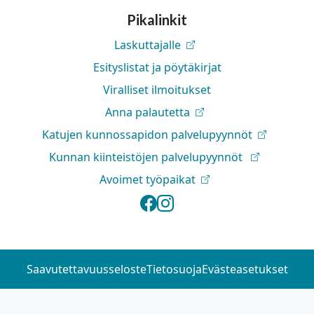
Pikalinkit
Laskuttajalle
Esityslistat ja pöytäkirjat
Viralliset ilmoitukset
Anna palautetta
Katujen kunnossapidon palvelupyynnöt
Kunnan kiinteistöjen palvelupyynnöt
Avoimet työpaikat
Lapinlahden kunta 
Lapinlahden kunt
Saavutettavuusseloste
Tietosuoja
Evästeasetukset