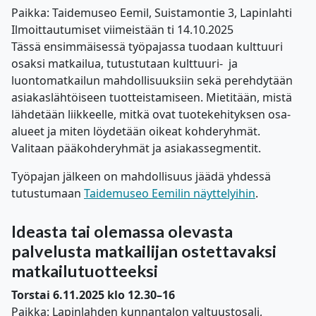
Paikka: Taidemuseo Eemil, Suistamontie 3, Lapinlahti
Ilmoittautumiset viimeistään ti 14.10.2025
Tässä ensimmäisessä työpajassa tuodaan kulttuuri
osaksi matkailua, tutustutaan kulttuuri- ja
luontomatkailun mahdollisuuksiin sekä perehdytään
asiakaslähtöiseen tuotteistamiseen. Mietitään, mistä
lähdetään liikkeelle, mitkä ovat tuotekehityksen osa-
alueet ja miten löydetään oikeat kohderyhmät.
Valitaan pääkohderyhmät ja asiakassegmentit.
Työpajan jälkeen on mahdollisuus jäädä yhdessä
tutustumaan
Taidemuseo Eemilin näyttelyihin
.
Ideasta tai olemassa olevasta
palvelusta matkailijan ostettavaksi
matkailutuotteeksi
Torstai 6.11.2025 klo 12.30–16
Paikka: Lapinlahden kunnantalon valtuustosali,