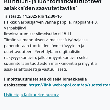
Kulttuuri- ja luontomatkailutuotteet
asiakkaiden saavutettaviksi
Tiistai 25.11.2025 klo 12.30–16
Paikka: Varpaisjärven vanha pappila, Pappilantie 3,
Varpaisjärvi
Ilmoittautumiset viimeistään ti 18.11.
Tämän valmennuksen viimeisessä työpajassa
paneudutaan tuotteiden löydettävyyteen ja
ostettavuuteen. Perehdytään digitaalisiin
näkyvyyskanaviin, jälleenmyyntikanaviin sekä
suunnitellaan tuotteiden markkinointia ja myyntiä
asiakaslähtöisesti ja vastuullisesti.
Ilmoittautumiset sähköisellä lomakkeella
osoitteessa:
https://link.webropol.com/ep/tuotteist
Lisätietoja Kulttuuriroihusta >