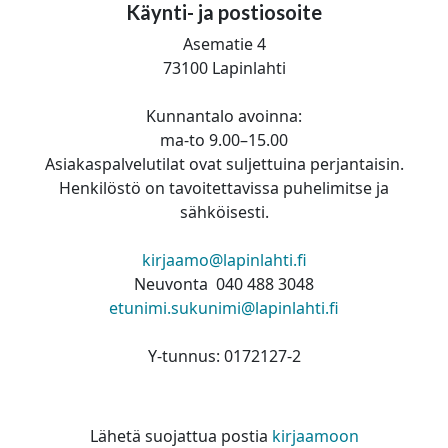
Käynti- ja postiosoite
Asematie 4
73100 Lapinlahti
Kunnantalo avoinna:
ma-to 9.00–15.00
Asiakaspalvelutilat ovat suljettuina perjantaisin.
Henkilöstö on tavoitettavissa puhelimitse ja
sähköisesti.
kirjaamo@lapinlahti.fi
Neuvonta 040 488 3048
etunimi.sukunimi@lapinlahti.fi
Y-tunnus: 0172127-2
Lähetä suojattua postia
kirjaamoon