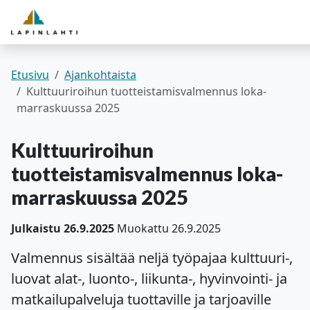
Yhteystiedot
English
Siirry pääsisältöön
Siirry päävalikkoon
Asuminen ja ympäristö
Pohjois-Savon hyvinvointialue
Viralliset ilmoitukset
Varhaiskasvatus ja koulutus
Etusivu
Ajankohtaista
Kulttuuriroihun tuotteistamisvalmennus loka-
marraskuussa 2025
Kulttuuri ja vapaa-aika
Kulttuuriroihun
Kunta ja päätöksenteko
tuotteistamisvalmennus loka-
marraskuussa 2025
Työ- ja elinvoimapalvelut
Julkaistu 26.9.2025
Muokattu 26.9.2025
Verkkoasiointi
Valmennus sisältää neljä työpajaa kulttuuri-,
luovat alat-, luonto-, liikunta-, hyvinvointi- ja
matkailupalveluja tuottaville ja tarjoaville